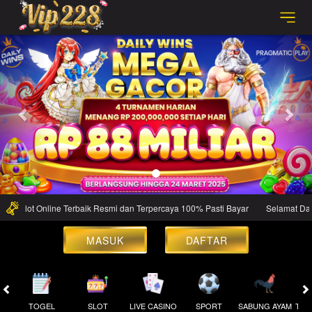
Previous
Nex
di Slot Online Terbaik Resmi dan Terpercaya 100% Pasti Bayar
Selamat Datang
MASUK
DAFTAR
TOGEL
SLOT
LIVE CASINO
SPORT
SABUNG AYAM
TEM