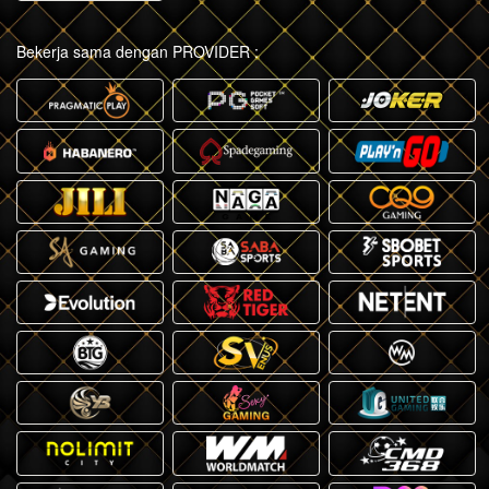
Bekerja sama dengan PROVIDER :